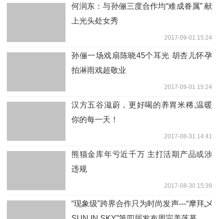
何润东：与孙俪三度合作均“难成眷属” 献
上光头处女秀
2017-09-01 15:24
孙俪一场戏扇陈晓45个耳光 胡杏儿怀孕
拍淋雨戏超敬业
2017-09-01 15:24
汉方五谷滋蔚，更好喝的养胃米稀,温暖
你的每一天！
2017-08-31 14:41
熊猫金库年亏近千万 主打活期产品或涉
违规
2017-08-30 15:39
“现象级”跨界合作只为时尚发声---“摩拜乄
SUN IN SKY”第四届发布周完美落幕