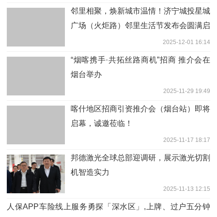
邻里相聚，焕新城市温情！济宁城投星城
广场（火炬路）邻里生活节发布会圆满启
幕
2025-12-01 16:14
“烟喀携手·共拓丝路商机”招商 推介会在
烟台举办
2025-11-29 19:49
喀什地区招商引资推介会（烟台站）即将
启幕，诚邀莅临！
2025-11-17 18:17
邦德激光全球总部迎调研，展示激光切割
机智造实力
2025-11-13 12:15
人保APP车险线上服务勇探「深水区」,上牌、过户五分钟